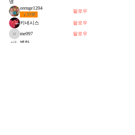
명
orenge1204
팔로우
ZVIP
키네시스
팔로우
me097
팔로우
me097
별하
팔로우
떠오르는 샛별
슈
팔로우
슈
VVIP
전체 회원 보기(91명)
Subscribe Form