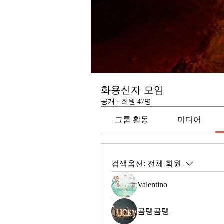
화용신자 모임
공개
·
회원 47명
그룹 활동
미디어
검색옵션:
전체 회원
Valentino
곰탱곰탱