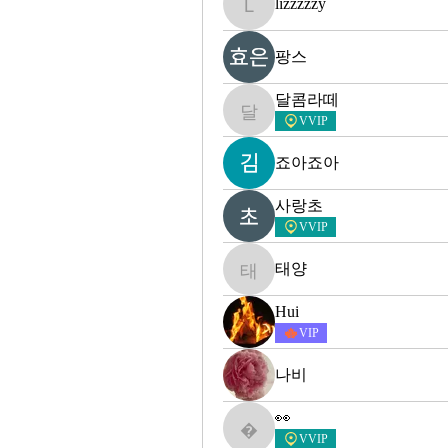
lizzzzzy
lizzzzzy
팡스
달콤라떼
달콤라떼
VVIP
죠아죠아
사랑초
VVIP
태양
태양
Hui
VIP
나비
👀
👀
VVIP