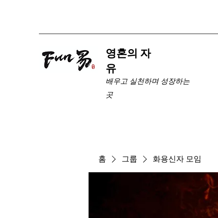
​영혼의 자
유
배우고 실천하며 성장하는
곳
홈
그룹
화용신자 모임