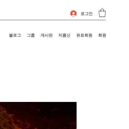
로그인
블로그
그룹
게시판
지름신
유료회원
회원