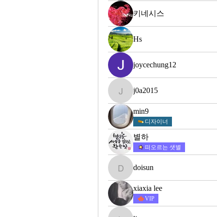
키네시스
Hs
joycechung12
j0a2015
j0a2015
min9
디자이너
별하
떠오르는 샛별
doisun
doisun
xiaxia lee
VIP