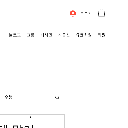
로그인
블로그
그룹
게시판
지름신
유료회원
회원
수행