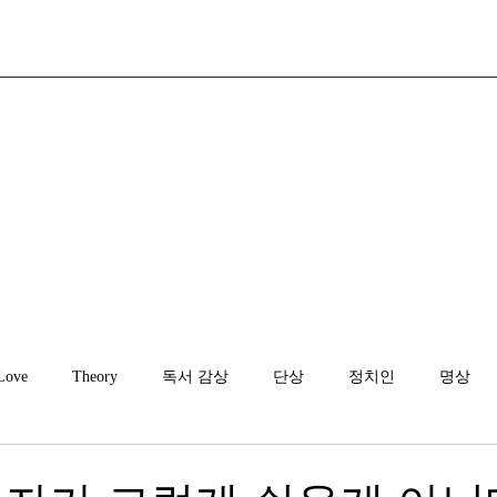
Love
Theory
독서 감상
단상
정치인
명상