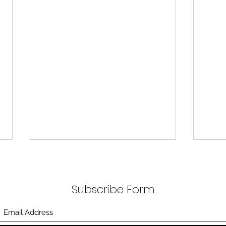
무엇이 AI 강국인가
중국
분석
정부가 AI G3를 외치고 있다. 미
동시
Subscribe Form
국, 중국 다음 3위권 진입을 국가
서론 
목표로 삼았다. 100조 원 규모 펀드
가지
를 조성하고, AI 예산을 84% 증액
고 있