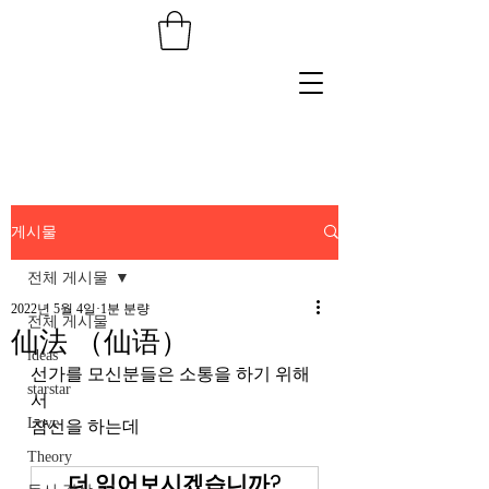
게시물
전체 게시물
2022년 5월 4일
1분 분량
전체 게시물
仙法 （仙语）
ideas
선가를 모신분들은 소통을 하기 위해
starstar
서
Love
참선을 하는데
Theory
더 읽어보시겠습니까?