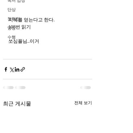
독서 감상
단상
정치인
지혜를 얻는다고 한다.
108번 읽기
명상
수행
쏘심플님..이거 
최근 게시물
전체 보기