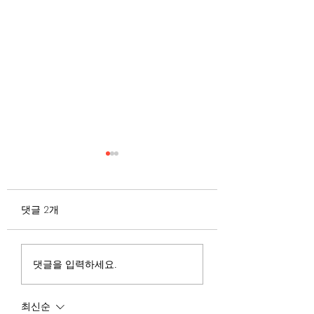
무엇이 AI 강국인가
중국 경제의 구조
험요소 분석: 신용
정부가 AI G3를 외치고 있
과 자본 이탈의 동
댓글 2개
다. 미국, 중국 다음 3위권
서론 2025년 현재 
행
진입을 국가 목표로 삼았다.
는 두 가지 거시적 
100조 원 규모 펀드를 조성
동시에 진행되고 있다
하고, AI 예산을 84% 증액
신용 시장의 급격한
댓글을 입력하세요.
했다. NVIDIA로부터 26만
외국 자본의 대규모
개 블랙웰 GPU를 공급받기
다. 이 두 현상은 각
최신순
로 했고, OpenAI와 파트너
적인 원인을 가지고 