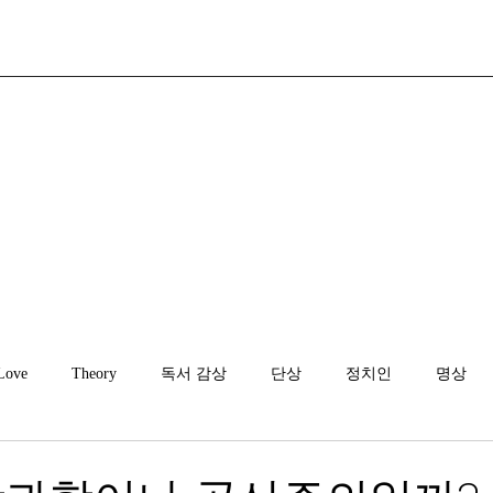
Love
Theory
독서 감상
단상
정치인
명상