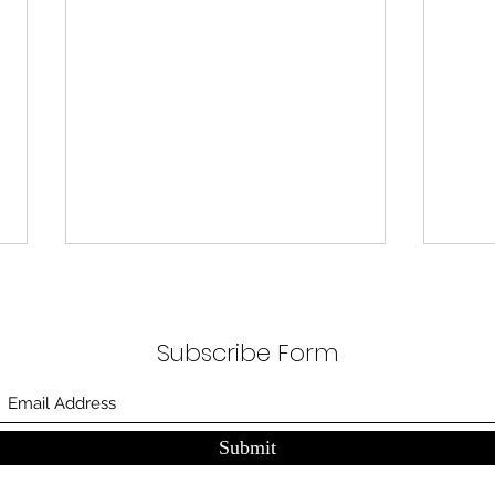
무엇이 AI 강국인가
중국
분석
정부가 AI G3를 외치고 있다. 미
동시
Subscribe Form
국, 중국 다음 3위권 진입을 국가
서론 
목표로 삼았다. 100조 원 규모 펀드
가지
를 조성하고, AI 예산을 84% 증액
고 있
했다. NVIDIA로부터 26만 개 블랙
수축
Submit
웰 GPU를 공급받기로 했고,
다. 
OpenAI와 파트너십도 체결했다.
인을 