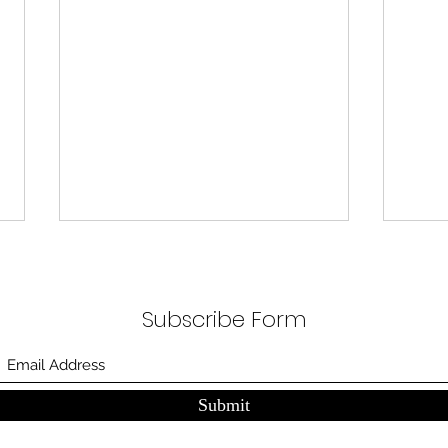
무엇이 AI 강국인가
중국
분석
정부가 AI G3를 외치고 있다. 미
동시
Subscribe Form
국, 중국 다음 3위권 진입을 국가
서론 
목표로 삼았다. 100조 원 규모 펀드
가지
를 조성하고, AI 예산을 84% 증액
고 있
했다. NVIDIA로부터 26만 개 블랙
수축
Submit
웰 GPU를 공급받기로 했고,
다. 
OpenAI와 파트너십도 체결했다.
인을 