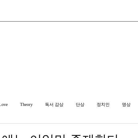
Love
Theory
독서 감상
단상
정치인
명상