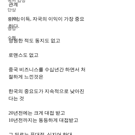
독서 감상
관계
단상
이익, 이득, 자국의 이익이 가장 중요
정치인
하다. 
명상
수행
영원한 적도 동지도 없고 
로맨스도 없고 
중국 비즈니스를 수십년간 하면서 처
절하게 느낀것은 
한국의 중요도가 지속적으로 낮아진
다는 것
20년전에는 크게 대접 받고 
10년전까지는 동등하게 대접받고 
그 뒤로는 푸대접, 심지어 하대 