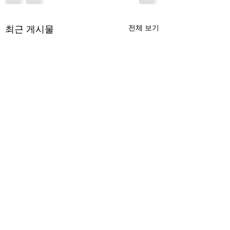
최근 게시물
전체 보기
무엇이 AI 강국인가
중국 경제의 구조
험요소 분석: 신용
정부가 AI G3를 외치고 있
과 자본 이탈의 동