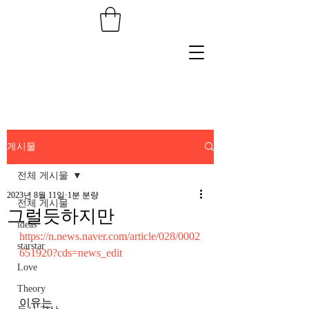
게시물
전체 게시물
2023년 8월 11일
1분 분량
전체 게시물
그럴듯하지만
ideas
https://n.news.naver.com/article/028/0002
starstar
651920?cds=news_edit
Love
Theory
이유는 