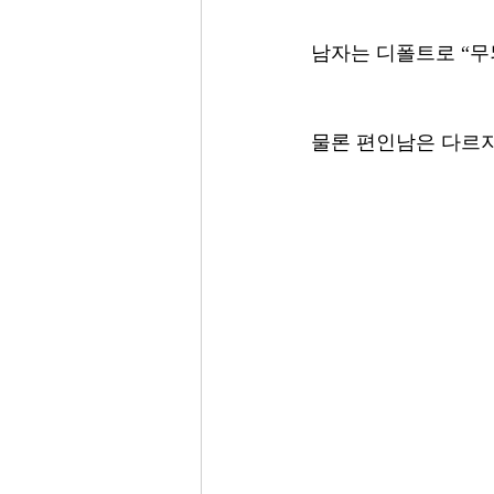
남자는 디폴트로 “무
물론 편인남은 다르지