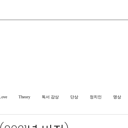
Love
Theory
독서 감상
단상
정치인
명상