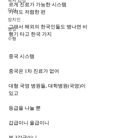
독서 감상
르게 진료가 가능한 시스템
단상
가격도 저렴한 편
정치인
그래서 해외의 한국인들도 병나면 비
명상
행기 타고 한국 가지
수행
중국 시스템
중국은 1차 진료가 없어
대형 국영 병원들, 대학병원(국영)이 
있고
등급을 나눌 뿐 
갑급이니 을급이니
뭐 3갑급이니