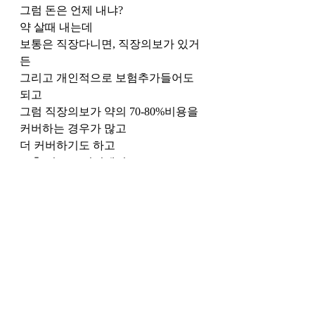
그럼 돈은 언제 내냐?
약 살때 내는데
보통은 직장다니면, 직장의보가 있거
든
그리고 개인적으로 보험추가들어도 
되고
그럼 직장의보가 약의 70-80%비용을 
커버하는 경우가 많고
더 커버하기도 하고
보충 의보로 커버해서
별로 돈은 안드는데
이 시스템의 장점은
중대 수술, 응급사고 환자들은
무제한 119, 헬기 수송
이런것들이 막 공짜로 되니까
그런것은 강점