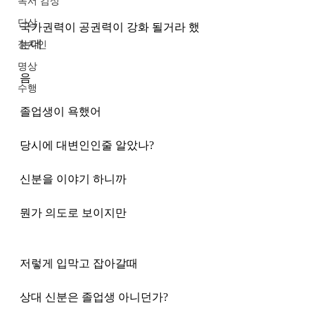
독서 감상
단상
국가권력이 공권력이 강화 될거라 했
는데
정치인
명상
음
수행
졸업생이 욕했어
당시에 대변인인줄 알았나?
신분을 이야기 하니까 
뭔가 의도로 보이지만
저렇게 입막고 잡아갈때
상대 신분은 졸업생 아니던가?