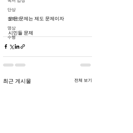
독서 감상
단상
모든 문제는 제도 문제이자
정치인
명상
시민들 문제
수행
최근 게시물
전체 보기