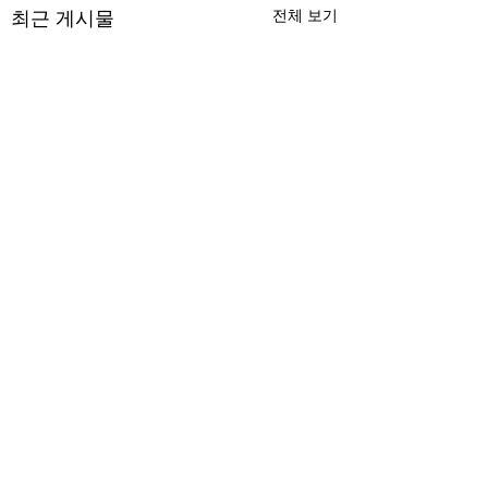
최근 게시물
전체 보기
무엇이 AI 강국인가
중국 경제의 구조
험요소 분석: 신용
정부가 AI G3를 외치고 있
과 자본 이탈의 동
댓글
다. 미국, 중국 다음 3위권
서론 2025년 현재 
행
진입을 국가 목표로 삼았다.
는 두 가지 거시적 