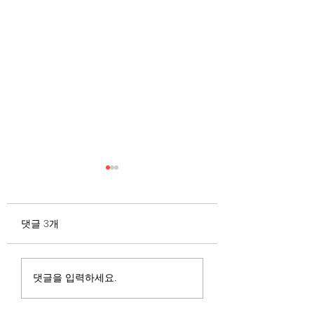
무엇이 AI 강국인가
중국 경제의 구조
험요소 분석: 신용
정부가 AI G3를 외치고 있
과 자본 이탈의 동
댓글 3개
다. 미국, 중국 다음 3위권
서론 2025년 현재 
행
진입을 국가 목표로 삼았다.
는 두 가지 거시적 
100조 원 규모 펀드를 조성
동시에 진행되고 있다
하고, AI 예산을 84% 증액
신용 시장의 급격한
댓글을 입력하세요.
했다. NVIDIA로부터 26만
외국 자본의 대규모
개 블랙웰 GPU를 공급받기
다. 이 두 현상은 각