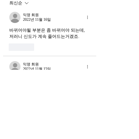
최신순
로 했고, OpenAI와 파트너
적인 원인을 가지고 
십도 체결했다. 소버린 AI
상호 강화하는 악순
익명 회원
라는 말도 나온다. 국가 주
2022년 11월 16일
(Vicious Cycle) 
권을 지키는 AI를 만들겠다
하고 있다는 점에서
바뀌어야될 부분은 좀 바뀌어야 되는데, 
는 거다. 그런데 AI 강국이
경기 둔화와는 질적
저러니 신도가 계속 줄어드는거겠죠.
뭔지부터 물
른 국면으로 봐야 한다
좋아요
장. 신용 수축의 실태
익명 회원
2022년 11월 15일
그러게 말이에요.. 여러 논리들로 성차별
을 합리화하는것 같던데.. 정말 할많하않
입니다 ㅎㅎ
좋아요
익명 회원
2022년 11월 15일
[종교계가 걱정하는 건 종교에 대한 젊은