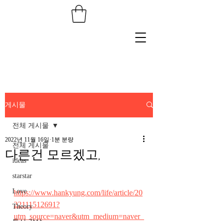
게시물
전체 게시물
2022년 11월 16일
1분 분량
전체 게시물
다른건 모르겠고,
ideas
starstar
Love
https://www.hankyung.com/life/article/20
22111512691?
Theory
utm_source=naver&utm_medium=naver_