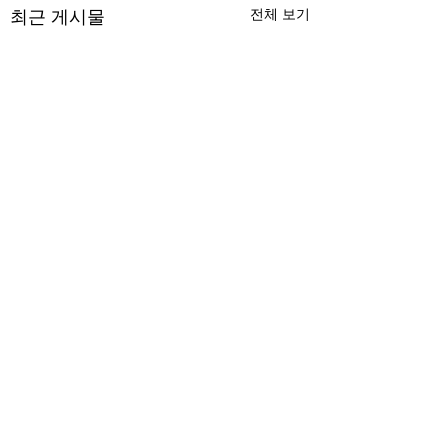
최근 게시물
전체 보기
무엇이 AI 강국인가
중국 경제의 구조
험요소 분석: 신용
정부가 AI G3를 외치고 있
과 자본 이탈의 동
댓글
다. 미국, 중국 다음 3위권
서론 2025년 현재 
행
진입을 국가 목표로 삼았다.
는 두 가지 거시적 