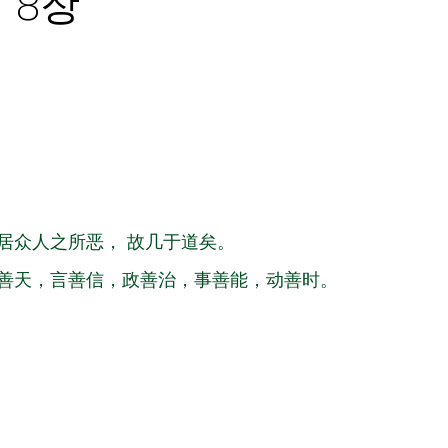
 8장
居众人之所恶， 故几于道矣。
善天，言善信，政善治，事善能，动善时。