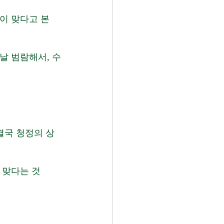
이 맞다고 본
날 범람해서, 수
결국 청정의 상
 맞다는 것 