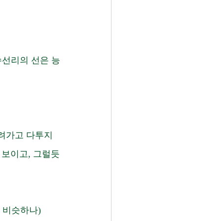
수선리의 선은 능
려가고 다투지 
 보이고, 그럴듯 
 비슷하나)