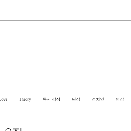
Love
Theory
독서 감상
단상
정치인
명상