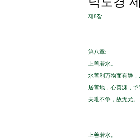
덕도경 제
제8장
第八章:
上善若水。
水善利万物而有静，
居善地，心善渊，予
夫唯不争，故无尤。
上善若水。