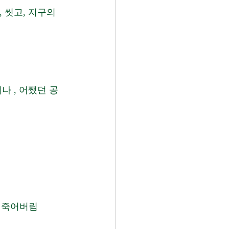
 씻고, 지구의 
나 , 어쨌던 공
 죽어버림 