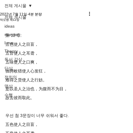
전체 게시물
2022년 7월 11일
4분 분량
전체 게시물
덕도경 제12장
ideas
starstar
第 12 章:
Love
五色使人之目盲，
Theory
五音使人之耳聋，
독서 감상
五味使人之口爽，
단상
驰骋畋猎使人心发狂，
정치인
难得之货使人之行妨。
명상
是以圣人之治也，为腹而不为目，
수행
故去彼而取此。
우선 첨 3문장이 너무 쉬워서 좋다.
五色使人之目盲，