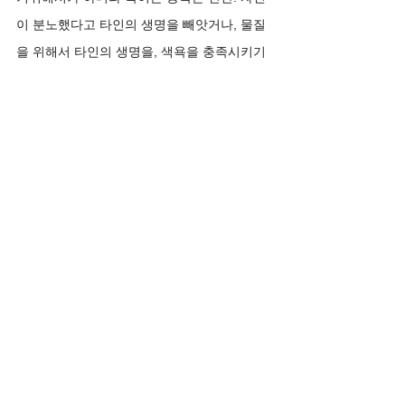
이 분노했다고 타인의 생명을 빼앗거나, 물질
을 위해서 타인의 생명을, 색욕을 충족시키기 
위해서 타인의 생명을 빼앗는 것. 그런것이 인
간인데, 인간이 가장 진보한 존재라고 할 수 있
을까? 아니면 가장 타락한 존재인가? 
번식을 위한 성행위가 아닌 쾌락을 위한 성행
위를 하는 존재 
얻기 어려운 것을 얻으면, 쾌감이 크다. 남들
이 상상 못할 자동차를 산다. 부가티를 탄다. 
그런 행위의 본질은 무엇? 성능 때문에 타는
가?  왜 한정판들에 그리 목숨을 거나? 그런 
것은 인간의 탐욕스러운 욕망을 자극하기에, 
욕망의 불길에 사로잡혀서 인간의 행위는 외
곡이 되게 된다. 성욕에 사로 잡혀서, 자신의 