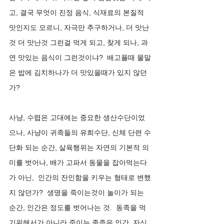
고, 결국 무엇이 진정 음식, 식재료의 본질적 
맛인지도 모르니, 자극만 추구하거나, 더 맛난
것 더 맛난것 그런걸 먹게 되고, 찾게 되나, 과
연 맛있는 음식이 그런것이냐?  배고플때 물말
은 밥에 김치하나가 더 맛있을때가 있지 않던
가? 
사냥, 수렵은 고대에는 중요한 생산수단이었
으나, 사냥이 귀족들의 유희수단, 신체 단련 수
단화 되는 순간, 살육행위는 자연의 기본적 의
미를 벗어나, 배가 고파서 동물을 잡아먹는다
가 아닌,  인간의 잔인함을 키우는 형태로 변했
지 않던가?  생명을 죽이는것이 놀이가 되는 
순간, 인간은 정도를 벗어나는 것.  동족을 먹
기위해서가 아니라 죽이는 종족은 인간. 자신