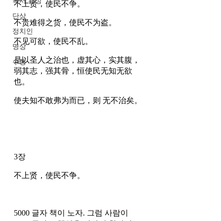
독서 감상
不上贤，使民不争。
단상
不贵难得之货，使民不为盗。 
정치인
不见可欲，使民不乱。
명상
是以圣人之治也，虚其心，实其腹，
수행
弱其志，强其骨，恒使民无知无欲
也。
使夫知不敢弗为而已，则 无不治矣。
3장 
不上贤，使民不争。
5000 글자 책이 노자. 그럼 사람이 