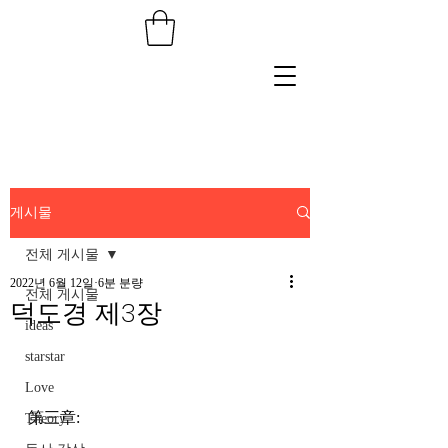
게시물
전체 게시물
2022년 6월 12일
6분 분량
전체 게시물
덕도경 제3장
ideas
starstar
Love
第三章:
Theory