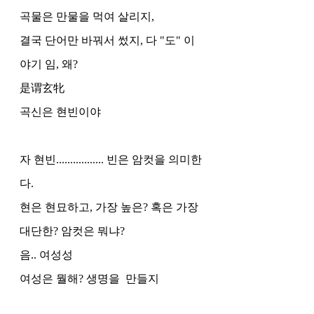
곡물은 만물을 먹여 살리지, 
결국 단어만 바꿔서 썼지, 다 "도" 이
야기 임, 왜?  
是谓玄牝
곡신은 현빈이야 
자 현빈................. 빈은 암컷을 의미한
다. 
현은 현묘하고, 가장 높은? 혹은 가장 
대단한? 암컷은 뭐냐?
음.. 여성성
여성은 뭘해? 생명을  만들지 