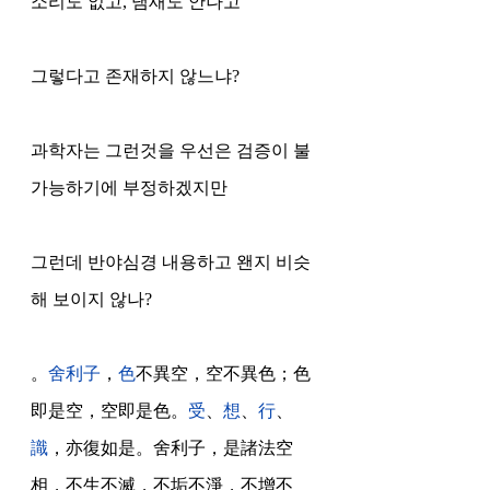
소리도 없고, 냄새도 안나고 
그렇다고 존재하지 않느냐?  
과학자는 그런것을 우선은 검증이 불
가능하기에 부정하겠지만 
그런데 반야심경 내용하고 왠지 비슷
해 보이지 않나?
。
舍利子
，
色
不異空，空不異色；色
即是空，空即是色。
受
、
想
、
行
、
識
，亦復如是。舍利子，是諸法空
相，不生不滅，不垢不淨，不增不