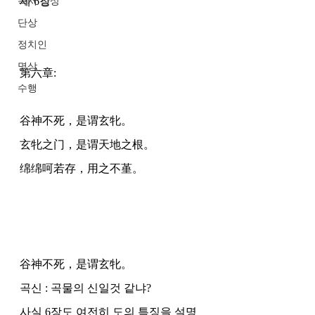
제 6장
독서 감상
단상
정치인
명상
第六章:
수행
谷神不死，是谓玄牝。
玄牝之门，是谓天地之根。
绵绵呵若存，用之不堇。
谷神不死，是谓玄牝。
곡신 : 곡물의 신일것 같냐?
사실 6장도 여전히 도의 특징을 설명