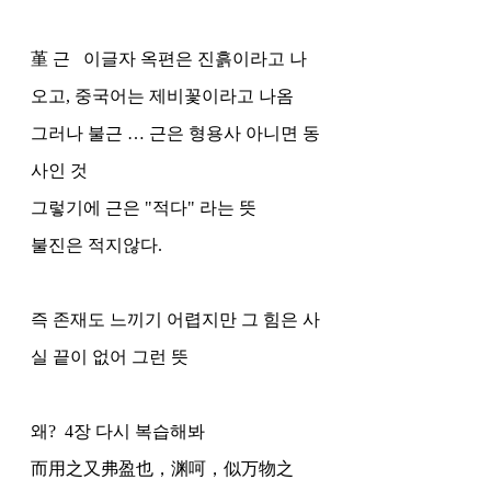
堇 근   이글자 옥편은 진흙이라고 나
오고, 중국어는 제비꽃이라고 나옴 
그러나 불근 … 근은 형용사 아니면 동
사인 것 
그렇기에 근은 "적다" 라는 뜻
불진은 적지않다. 
즉 존재도 느끼기 어렵지만 그 힘은 사
실 끝이 없어 그런 뜻 
왜?  4장 다시 복습해봐 
而用之又弗盈也，渊呵，似万物之