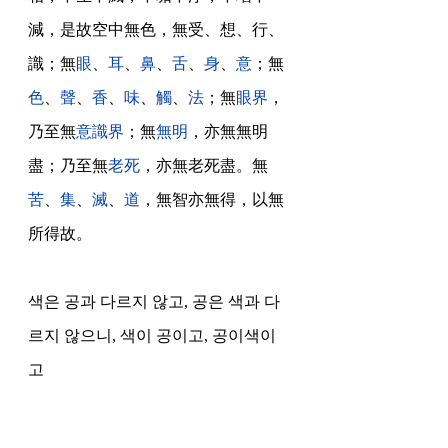
減，是故空中無色，無受、想、行、
識；無
眼
、
耳
、
鼻
、
舌
、
身
、
意
；無
色
、
聲
、
香
、
味
、
觸
、
法
；無
眼界
，
乃至無
意識界
；無
無明
，亦無無明
盡；乃至無
老死
，亦無老死盡。無
苦
、
集
、
滅
、
道
，無智亦無得，以無
所得故。
색은 공과 다르지 않고, 공은 색과 다
르지 않으니, 색이 공이고, 공이색이
고 
법은 공상,
다 없어.. 색도 없어, 뭐도 없어,  눈, 