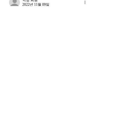
라는 말도 나온다. 국가 주
2022년 11월 09일
(Vicious Cycle) 
권을 지키는 AI를 만들겠다
하고 있다는 점에서
소인배를 쓰고 버리나요.허허
는 거다. 그런데 AI 강국이
경기 둔화와는 질적
좋아요
뭔지부터 물
른 국면으로 봐야 한다
장. 신용 수축의 실태
익명 회원
2022년 11월 09일
아 그렇군요! 이건 생각도 못했었어요.. 같
은 소인배가 아닌가 의심했던적은 있어
도...
좋아요
Subscribe Form