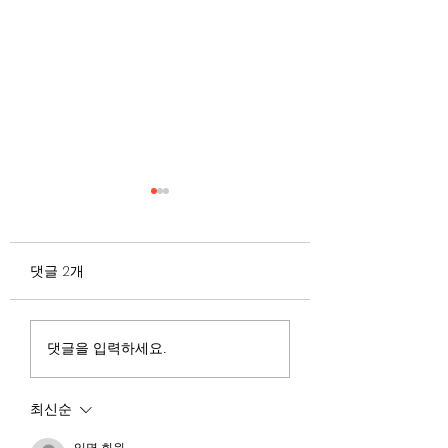
무엇이 AI 강국인가
중국 경제의 구조
험요소 분석: 신용
정부가 AI G3를 외치고 있
과 자본 이탈의 동
댓글 2개
다. 미국, 중국 다음 3위권
서론 2025년 현재 
행
진입을 국가 목표로 삼았다.
는 두 가지 거시적 
100조 원 규모 펀드를 조성
동시에 진행되고 있다
하고, AI 예산을 84% 증액
신용 시장의 급격한
댓글을 입력하세요.
했다. NVIDIA로부터 26만
외국 자본의 대규모
개 블랙웰 GPU를 공급받기
다. 이 두 현상은 각
최신순
로 했고, OpenAI와 파트너
적인 원인을 가지고 
십도 체결했다. 소버린 AI
상호 강화하는 악순
익명 회원