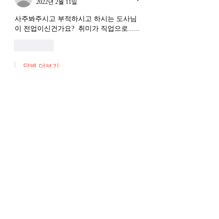
2022년 2월 11일
사주봐주시고 부적하시고 하시는 도사님
이 전업이신건가요?  취미가 직업으로......
좋아요
답변 더보기
익명 회원
2022년 2월 12일
답글 상대:
익명 회원
저 오늘 자기전에 생각나서 또 웃을거
에요 여름이님🤭🤭
좋아요
익명 회원
2022년 2월 11일
앗 낯익은 노란종이닷
저거 접는법도 배우셨나요?