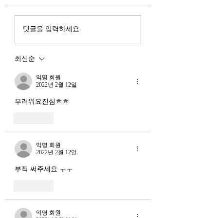
진입을 국가 목표로 삼았다.
는 두 가지 거시적 
100조 원 규모 펀드를 조성
동시에 진행되고 있다
하고, AI 예산을 84% 증액
신용 시장의 급격한
댓글을 입력하세요.
했다. NVIDIA로부터 26만
외국 자본의 대규모
개 블랙웰 GPU를 공급받기
다. 이 두 현상은 각
최신순
로 했고, OpenAI와 파트너
적인 원인을 가지고 
십도 체결했다. 소버린 AI
상호 강화하는 악순
익명 회원
라는 말도 나온다. 국가 주
2022년 2월 12일
(Vicious Cycle) 
권을 지키는 AI를 만들겠다
하고 있다는 점에서
부러워요진심ㅎㅎ
는 거다. 그런데 AI 강국이
경기 둔화와는 질적
좋아요
뭔지부터 물
른 국면으로 봐야 한다
장. 신용 수축의 실태
익명 회원
2022년 2월 12일
부적 써주세요 ㅜㅜ
좋아요
익명 회원