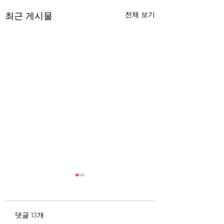
최근 게시물
전체 보기
무엇이 AI 강국인가
중국 경제의 구조
험요소 분석: 신용
정부가 AI G3를 외치고 있
과 자본 이탈의 동
댓글 13개
다. 미국, 중국 다음 3위권
서론 2025년 현재 
행