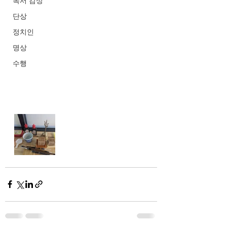
독서 감상
단상
정치인
명상
수행