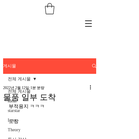
게시물
전체 게시물
2022년 2월 12일
1분 분량
전체 게시물
물품 일부 도착
ideas
부적용지 ㅋㅋㅋ
starstar
Love
도장
Theory