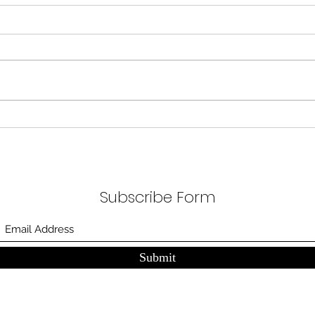
무엇이 AI 강국인가
중국
분석
정부가 AI G3를 외치고 있다. 미
동시
국, 중국 다음 3위권 진입을 국가
서론 
목표로 삼았다. 100조 원 규모 펀드
가지
를 조성하고, AI 예산을 84% 증액
고 있
했다. NVIDIA로부터 26만 개 블랙
수축
웰 GPU를 공급받기로 했고,
다. 
OpenAI와 파트너십도 체결했다.
인을 
소버린 AI라는 말도 나온다. 국가
는 악순
주권을 지키는 AI를 만들겠다는
성하
거다. 그런데 AI 강국이 뭔지부터
Subscribe Form
둔화
물
봐야 
태
Submit