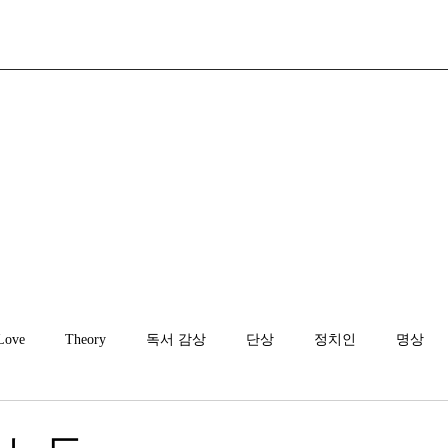
Love
Theory
독서 감상
단상
정치인
명상