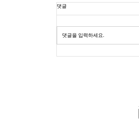
한국 경제
댓글
2026년이 밝았다. KOSPI는 4,400
을 돌파하며 사상 최고치를 경신했
고, 서울 아파트 값은 2025년 한 해
댓글을 입력하세요.
동안 8.71% 올랐다. 1999년 이후
최고의 주식시장 수익률이라고 한
다. 숫자만 보면 대한민국 경제가
전성기를 구가하는 것처럼 보인다.
그러나 상가 절반이 공실이고, 폐
업 신고가 줄을 잇는다. 자영업자
10명 중 4명 이상이 향후 3년 내