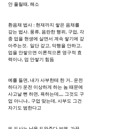
안 풀릴때, 해소
환음채 법사 : 현재까지 쌓은 음채를 
갚는 법사. 풍류, 음란한 행위, 구업, 각
종 업을 현생에 살면서 계속 쌓기에 갚
아주는것.  일단 갚고, 악행을 안하고, 
업을 안쌓으면 이론적으론 영구적 효
력이나, 업 안쌓기 힘듬
예를 들면, 내가 사부한테 한 거.. 운전
하다가 운전 이상하게 하는 놈 때문에 
사고날 뻔 하면, 욕하는데,,,, 그것도 구
업 아니냐.. 구업 맞는데, 사부도 그건 
자기도 범한다고
또 도사는 남을 도와주다 보면, 가끔