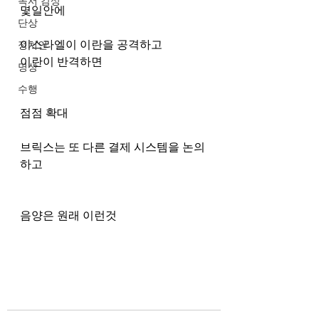
독서 감상
몇일안에 
단상
이스라엘이 이란을 공격하고
정치인
이란이 반격하면
명상
수행
점점 확대
브릭스는 또 다른 결제 시스템을 논의
하고
음양은 원래 이런것