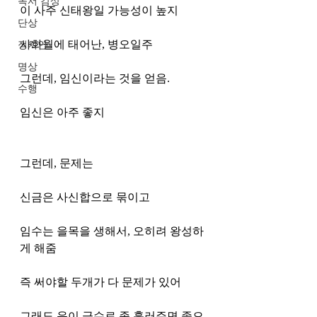
독서 감상
이 사주 신태왕일 가능성이 높지 
단상
사화월에 태어난, 병오일주 
정치인
명상
그런데, 임신이라는 것을 얻음. 
수행
임신은 아주 좋지 
그런데, 문제는 
신금은 사신합으로 묶이고 
임수는 을목을 생해서, 오히려 왕성하
게 해줌
즉 써야할 두개가 다 문제가 있어 
그래도 운이 금수로 좀 흘러주면 좋으