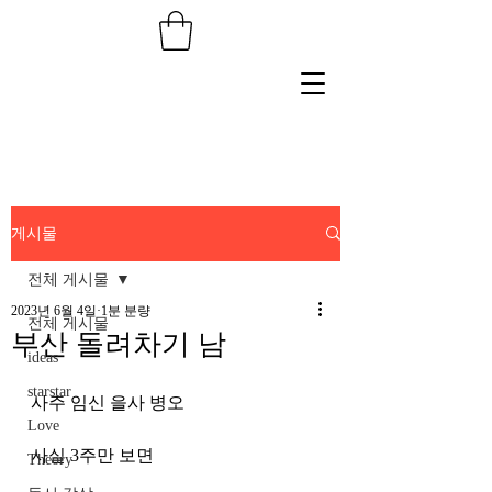
게시물
전체 게시물
2023년 6월 4일
1분 분량
전체 게시물
부산 돌려차기 남
ideas
starstar
사주 임신 을사 병오 
Love
사실 3주만 보면
Theory