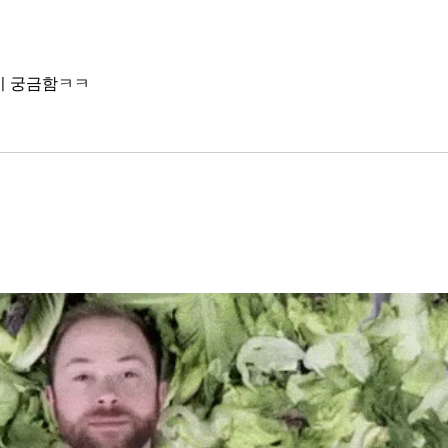
OpenAI와 파트너십도 체결했다.
인을 
소버린 AI라는 말도 나온다. 국가
는 악순
주권을 지키는 AI를 만들겠다는
성하
거다. 그런데 AI 강국이 뭔지부터
이 궁금함ㅋㅋ
둔화
물
봐야 
태