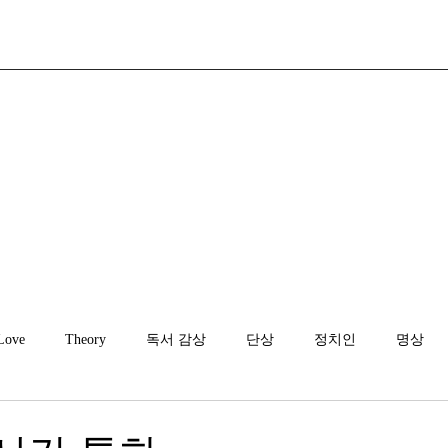
Love
Theory
독서 감상
단상
정치인
명상