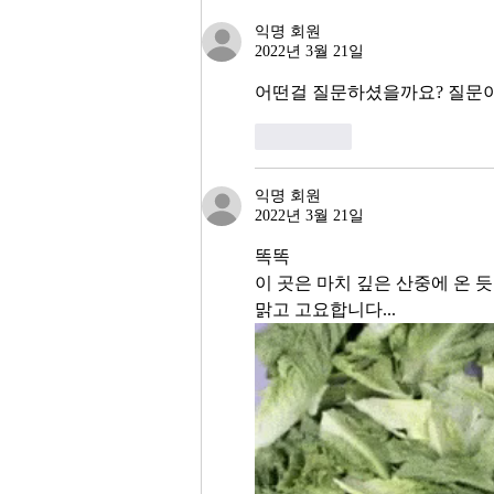
전성기를 구가하는 것처럼 보인다.
익명 회원
그러나 상가 절반이 공실이고, 폐
2022년 3월 21일
업 신고가 줄을 잇는다. 자영업자
10명 중 4명 이상이 향후 3년 내
어떤걸 질문하셨을까요? 질문
좋아요
익명 회원
2022년 3월 21일
똑똑
이 곳은 마치 깊은 산중에 온 듯
맑고 고요합니다...