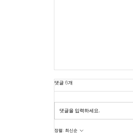
한국 경제
댓글 6개
2026년이 밝았다. KOSPI는 4,400
을 돌파하며 사상 최고치를 경신했
고, 서울 아파트 값은 2025년 한 해
댓글을 입력하세요.
동안 8.71% 올랐다. 1999년 이후
최고의 주식시장 수익률이라고 한
다. 숫자만 보면 대한민국 경제가
정렬:
최신순