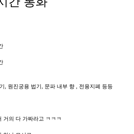
시간 통화
간
간
기, 원진궁용 법기, 문파 내부 향 , 전용지폐 등등
 거의 다 가짜라고 ㅋㅋㅋ 