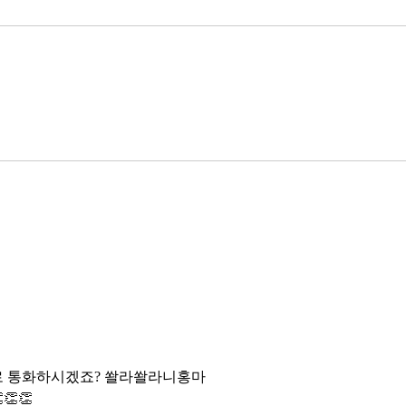
로 통화하시겠죠? 쏼라쏼라니홍마
👏👏