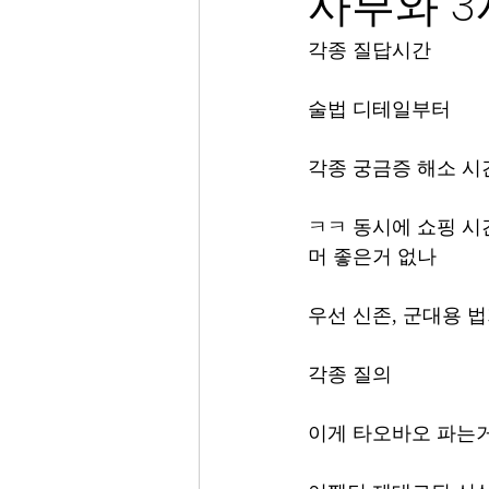
사부와 3
각종 질답시간
술법 디테일부터
각종 궁금증 해소 시
ㅋㅋ 동시에 쇼핑 시
머 좋은거 없나
우선 신존, 군대용 법
각종 질의
이게 타오바오 파는거