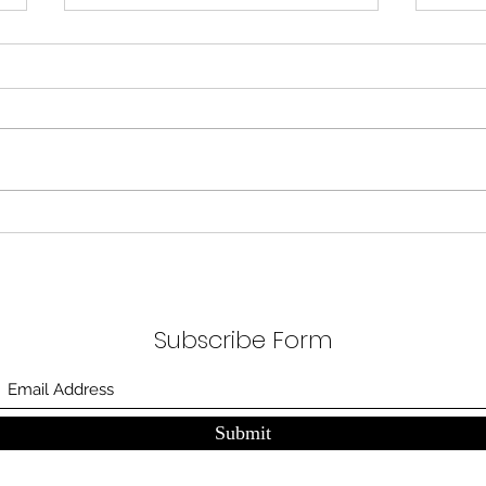
무엇이 AI 강국인가
중국
분석
정부가 AI G3를 외치고 있다. 미
동시
국, 중국 다음 3위권 진입을 국가
서론 
목표로 삼았다. 100조 원 규모 펀드
가지
를 조성하고, AI 예산을 84% 증액
고 있
했다. NVIDIA로부터 26만 개 블랙
수축
웰 GPU를 공급받기로 했고,
다. 
OpenAI와 파트너십도 체결했다.
인을 
소버린 AI라는 말도 나온다. 국가
는 악순
주권을 지키는 AI를 만들겠다는
성하
거다. 그런데 AI 강국이 뭔지부터
Subscribe Form
둔화
물
봐야 
태
Submit