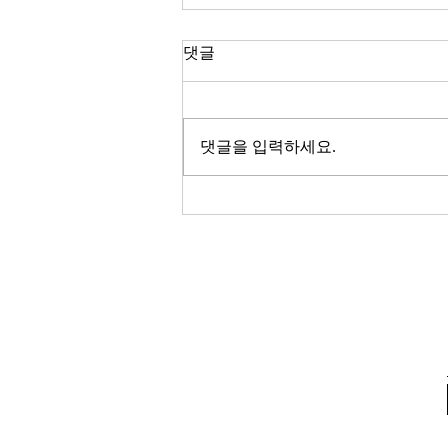
한국 경제
댓글
2026년이 밝았다. KOSPI는 4,400
을 돌파하며 사상 최고치를 경신했
고, 서울 아파트 값은 2025년 한 해
댓글을 입력하세요.
동안 8.71% 올랐다. 1999년 이후
최고의 주식시장 수익률이라고 한
다. 숫자만 보면 대한민국 경제가
전성기를 구가하는 것처럼 보인다.
그러나 상가 절반이 공실이고, 폐
업 신고가 줄을 잇는다. 자영업자
10명 중 4명 이상이 향후 3년 내