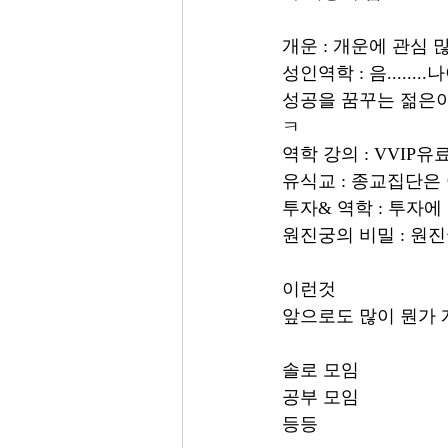
개운 : 개운에 관심 
성인역학 : 음......
성공을 꿈꾸는 젊은이들
ㅋ
역학 강의 : VVIP유료 
유식교 : 종교집단은 아
투자& 역학 : 투자에
원진궁의 비밀 : 원
이런것 
앞으로도 많이 뭔가 개설할
솔로 모임
공부 모임 
등등 