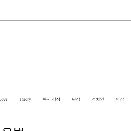
Love
Theory
독서 감상
단상
정치인
명상