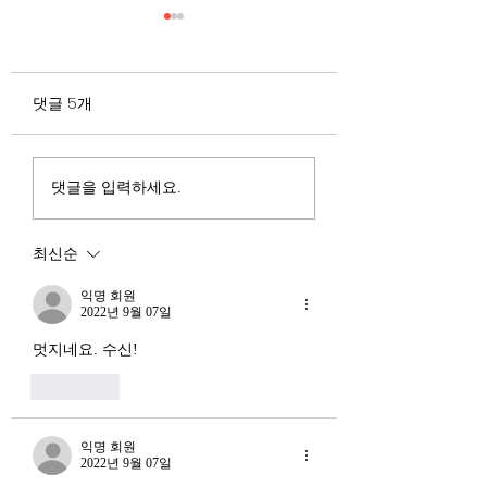
무엇이 AI 강국인가
중국 경제의 구조
험요소 분석: 신용
정부가 AI G3를 외치고 있
과 자본 이탈의 동
댓글 5개
다. 미국, 중국 다음 3위권
서론 2025년 현재 
행
진입을 국가 목표로 삼았다.
는 두 가지 거시적 
100조 원 규모 펀드를 조성
동시에 진행되고 있다
하고, AI 예산을 84% 증액
신용 시장의 급격한
댓글을 입력하세요.
했다. NVIDIA로부터 26만
외국 자본의 대규모
개 블랙웰 GPU를 공급받기
다. 이 두 현상은 각
최신순
로 했고, OpenAI와 파트너
적인 원인을 가지고 
십도 체결했다. 소버린 AI
상호 강화하는 악순
익명 회원
라는 말도 나온다. 국가 주
2022년 9월 07일
(Vicious Cycle) 
권을 지키는 AI를 만들겠다
하고 있다는 점에서
멋지네요. 수신!
는 거다. 그런데 AI 강국이
경기 둔화와는 질적
좋아요
뭔지부터 물
른 국면으로 봐야 한다
장. 신용 수축의 실태
익명 회원
2022년 9월 07일