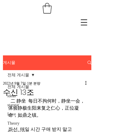
게시물
전체 게시물
2022년 9월 7일
1분 분량
전체 게시물
수신 13조
ideas
  二 静坐  每日不拘何时，静坐一会，
starstar
体验静极生阳来复之仁心，正位凝
Love
命，如鼎之镇。  
Theory
좌선  매일 시간 구애 받지 말고