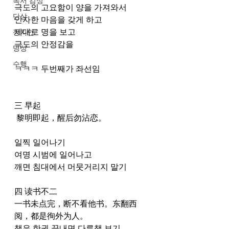
독서 감상
극도의 고요함이 양을 가져와서
단상
인자한 마음을 갖게 하고
제대로 명을 보고
정치인
극도의 안정감을 
명상
수행
ㅋㅋㅋ 두번째가 좌선임
三 早起
 黎明即起，醒后勿沾恋。  
일찍 일어나기
여명 시범에 일어나고
깨면 침대에서 머뭇거리지 말기
四 读书不二  
一书未点完，断不看他书。东翻西
阅，都是徇外为人。  
책은 한권 끝내면 다른책 보기