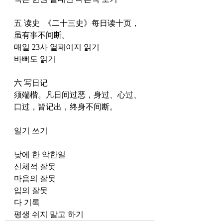
五 读史  《二十三史》每日读十页，
虽有事不间断。  
매일 23사 열페이지 읽기
바뻐도 읽기
六 写日记  
须端楷。凡日间过恶，身过、心过、
口过，皆记出，终身不间断。 
일기 쓰기
낮에 한 악한일
신체적 잘못
마음의 잘못
입의 잘못
다 기록
평생 쉬지 말고 하기