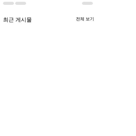
최근 게시물
전체 보기
무엇이 AI 강국인가
중국 경제의 구조
험요소 분석: 신용
정부가 AI G3를 외치고 있