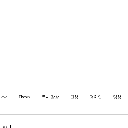
Love
Theory
독서 감상
단상
정치인
명상