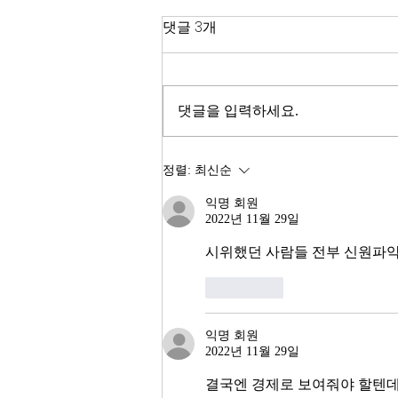
한국 경제
댓글 3개
2026년이 밝았다. KOSPI는 4,400
을 돌파하며 사상 최고치를 경신했
고, 서울 아파트 값은 2025년 한 해
댓글을 입력하세요.
동안 8.71% 올랐다. 1999년 이후
최고의 주식시장 수익률이라고 한
다. 숫자만 보면 대한민국 경제가
정렬:
최신순
전성기를 구가하는 것처럼 보인다.
익명 회원
그러나 상가 절반이 공실이고, 폐
2022년 11월 29일
업 신고가 줄을 잇는다. 자영업자
10명 중 4명 이상이 향후 3년 내
시위했던 사람들 전부 신원파악 
좋아요
익명 회원
2022년 11월 29일
결국엔 경제로 보여줘야 할텐데요