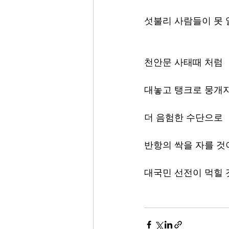
섯불리 사람들이 못
천안문 사태때 처럼
대놓고 탱크로 뭉개
더 음험한 수단으로 
반항의 싹을 자를 것
대국민 선전이 먹힐 