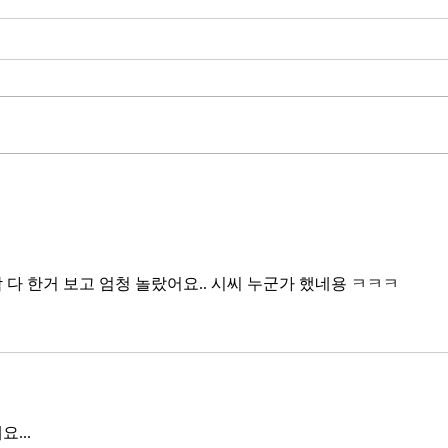
무엇이 AI 강국인가
중국
분석
정부가 AI G3를 외치고 있다. 미
동시
국, 중국 다음 3위권 진입을 국가
서론 
목표로 삼았다. 100조 원 규모 펀드
가지
를 조성하고, AI 예산을 84% 증액
고 있
했다. NVIDIA로부터 26만 개 블랙
수축
웰 GPU를 공급받기로 했고,
다. 
OpenAI와 파트너십도 체결했다.
인을 
소버린 AI라는 말도 나온다. 국가
는 악순
주권을 지키는 AI를 만들겠다는
성하
거다. 그런데 AI 강국이 뭔지부터
다 한거 보고 엄청 놀랐어요.. 시씨 누군가 했네용 ㅋㅋㅋ 
둔화
물
봐야 
태
...