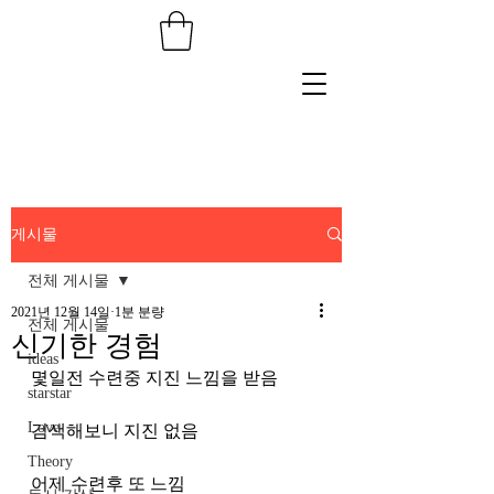
게시물
전체 게시물
2021년 12월 14일
1분 분량
전체 게시물
신기한 경험
ideas
몇일전 수련중 지진 느낌을 받음
starstar
Love
검색해보니 지진 없음
Theory
어제 수련후 또 느낌