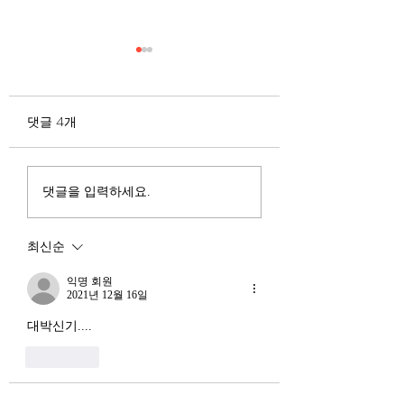
무엇이 AI 강국인가
중국 경제의 구조
험요소 분석: 신용
정부가 AI G3를 외치고 있
과 자본 이탈의 동
댓글 4개
다. 미국, 중국 다음 3위권
서론 2025년 현재 
행
진입을 국가 목표로 삼았다.
는 두 가지 거시적 
100조 원 규모 펀드를 조성
동시에 진행되고 있다
하고, AI 예산을 84% 증액
신용 시장의 급격한
댓글을 입력하세요.
했다. NVIDIA로부터 26만
외국 자본의 대규모
개 블랙웰 GPU를 공급받기
다. 이 두 현상은 각
최신순
로 했고, OpenAI와 파트너
적인 원인을 가지고 
십도 체결했다. 소버린 AI
상호 강화하는 악순
익명 회원
라는 말도 나온다. 국가 주
2021년 12월 16일
(Vicious Cycle) 
권을 지키는 AI를 만들겠다
하고 있다는 점에서
대박신기....
는 거다. 그런데 AI 강국이
경기 둔화와는 질적
좋아요
뭔지부터 물
른 국면으로 봐야 한다
장. 신용 수축의 실태