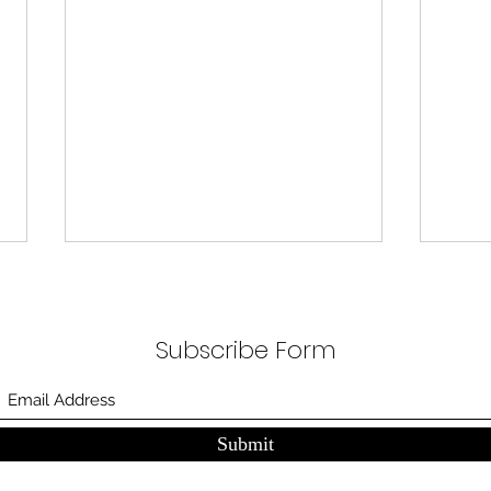
무엇이 AI 강국인가
중국
분석
정부가 AI G3를 외치고 있다. 미
동시
Subscribe Form
국, 중국 다음 3위권 진입을 국가
서론 
목표로 삼았다. 100조 원 규모 펀드
가지
를 조성하고, AI 예산을 84% 증액
고 있
했다. NVIDIA로부터 26만 개 블랙
수축
Submit
웰 GPU를 공급받기로 했고,
다. 
OpenAI와 파트너십도 체결했다.
인을 