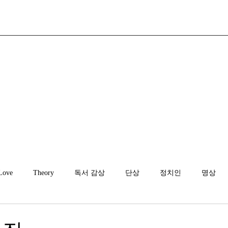
Love
Theory
독서 감상
단상
정치인
명상