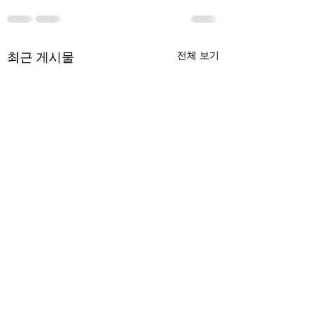
최근 게시물
전체 보기
무엇이 AI 강국인가
중국 경제의 구조
험요소 분석: 신용