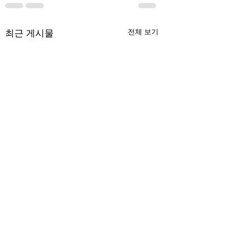
최근 게시물
전체 보기
무엇이 AI 강국인가
중국 경제의 구조
험요소 분석: 신용
정부가 AI G3를 외치고 있