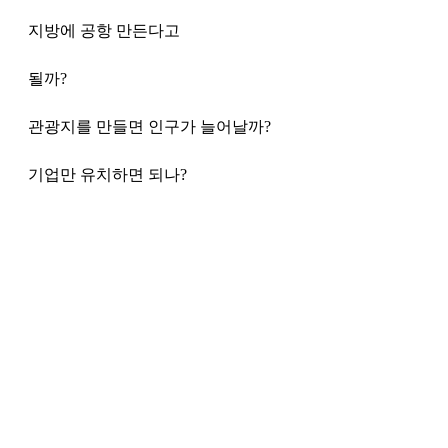
지방에 공항 만든다고 
될까? 
관광지를 만들면 인구가 늘어날까?
기업만 유치하면 되나?
그냥 신문기사 읽다가 
잼있어서 
이야기해봄
나는 벤치마킹처럼 의미없는 전략이 
없다 생각하지만