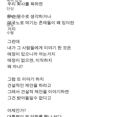
독서 감상
우리 회사를 욕하면
단상
무슨 원수로 생각하거나
정치인
매국노로 여기는 존재들이 꽤 있더란
명상
거지
수행
그런데 
내가 그 사람들에게 이야기 한 것은
애정이 있으니까 까는거지
애정이 없으면, 이직하지
왜 까냐?
그럼 또 이야기 하지
건설적인 제안을 하라고
그래서 건설적 제안을 이야기하면 
그건 받아들일수 없다고 
어제인가?
대통령이 뭐 담화를 했나 보다