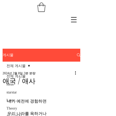
게시물
전체 게시물
2024년 2월 8일
3분 분량
전체 게시물
애국 / 애사
ideas
starstar
Love
내가 예전에 경험하면
Theory
우리 나라를 욕하거나