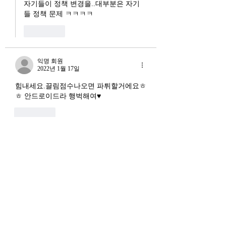
자기들이 정책 변경을..대부분은 자기
들 정책 문제 ㅋㅋㅋㅋ
좋아요
익명 회원
2022년 1월 17일
힘내세요.끌림점수나오면 파튀할거에요ㅎ
ㅎ 안드로이드라 행벅해여♥️
좋아요
익명 회원
2022년 1월 17일
애플 진짜 멋하냐... 으악!! 서브폰 장만해
야 할까봐요 ㅡㅡ
좋아요
익명 회원