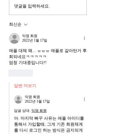
하고, AI 예산을 84% 증액
신용 시장의 급격한
댓글을 입력하세요.
했다. NVIDIA로부터 26만
외국 자본의 대규모
개 블랙웰 GPU를 공급받기
다. 이 두 현상은 각
최신순
로 했고, OpenAI와 파트너
적인 원인을 가지고 
십도 체결했다. 소버린 AI
상호 강화하는 악순
익명 회원
라는 말도 나온다. 국가 주
2022년 1월 17일
(Vicious Cycle) 
권을 지키는 AI를 만들겠다
하고 있다는 점에서
애플 대체 왜... ㅠㅠㅠ 애플로 갈아탄거 후
는 거다. 그런데 AI 강국이
경기 둔화와는 질적
회되네요ㅋㅋㅋㅋㅋ
뭔지부터 물
엄청 기대중입니다!!
른 국면으로 봐야 한다
장. 신용 수축의 실태
좋아요
답변 더보기
익명 회원
2022년 1월 17일
답글 상대:
익명 회원
아. 마지막 빠꾸 사유는 애플 아이디를 
통해서 가입할때, 그게 기존 회원체계
를 다시 로그인 하는 방식은 금지되게 