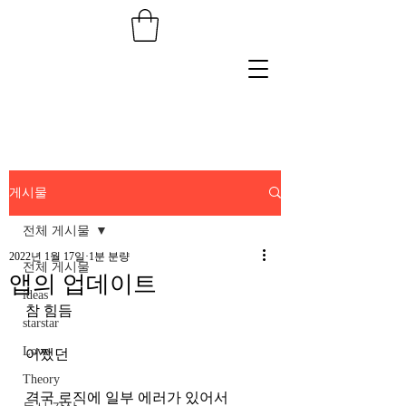
게시물
전체 게시물
2022년 1월 17일
1분 분량
전체 게시물
앱의 업데이트
ideas
참 힘듬
starstar
Love
어쨌던 
Theory
격국 로직에 일부 에러가 있어서