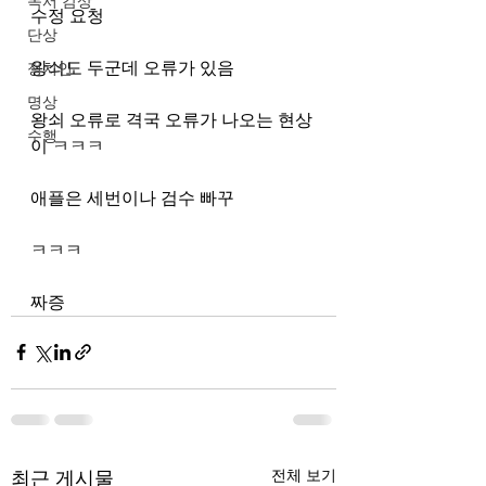
독서 감상
수정 요청
단상
왕쇠도 두군데 오류가 있음
정치인
명상
왕쇠 오류로 격국 오류가 나오는 현상
수행
이 ㅋㅋㅋ
애플은 세번이나 검수 빠꾸 
ㅋㅋㅋ
짜증
최근 게시물
전체 보기