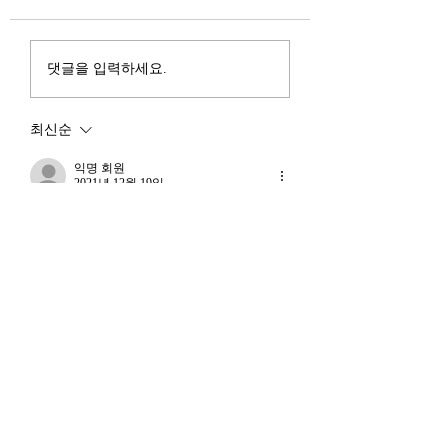
행
진입을 국가 목표로 삼았다.
는 두 가지 거시적 
100조 원 규모 펀드를 조성
동시에 진행되고 있다
하고, AI 예산을 84% 증액
신용 시장의 급격한
댓글을 입력하세요.
했다. NVIDIA로부터 26만
외국 자본의 대규모
개 블랙웰 GPU를 공급받기
다. 이 두 현상은 각
최신순
로 했고, OpenAI와 파트너
적인 원인을 가지고 
십도 체결했다. 소버린 AI
상호 강화하는 악순
익명 회원
라는 말도 나온다. 국가 주
2021년 12월 19일
(Vicious Cycle) 
권을 지키는 AI를 만들겠다
하고 있다는 점에서
ㅎㅎㅎ 제가 단유님께 저 안 된다고 에러 
는 거다. 그런데 AI 강국이
경기 둔화와는 질적
리포트 드렸는데 단유님이 “저도 안 되요” 
뭔지부터 물
하셔서 ㅎㅎㅎㅎ 진짜 빵 터졌네요. 
른 국면으로 봐야 한다
저야 기대하며 기다리는 중이지만, 단유님
장. 신용 수축의 실태
은 답답하실 듯 
좋아요
익명 회원
2021년 12월 18일
허걱...답답하시겠어요. 저는 잘 되는데...