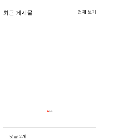
최근 게시물
전체 보기
무엇이 AI 강국인가
중국 경제의 구조
험요소 분석: 신용
정부가 AI G3를 외치고 있
과 자본 이탈의 동
댓글 2개
다. 미국, 중국 다음 3위권
서론 2025년 현재 