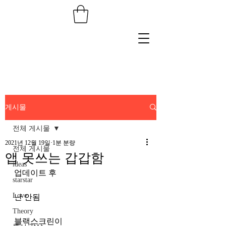
게시물
전체 게시물
2021년 12월 19일
1분 분량
전체 게시물
앱 못쓰는 갑갑함
ideas
업데이트 후
starstar
Love
난 안됨
Theory
블랙스크린이