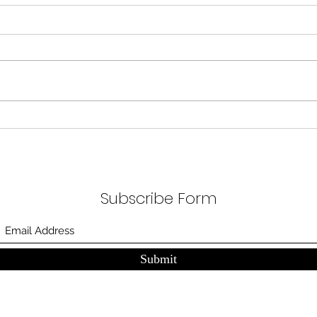
무엇이 AI 강국인가
중국
분석
정부가 AI G3를 외치고 있다. 미
동시
국, 중국 다음 3위권 진입을 국가
서론 
목표로 삼았다. 100조 원 규모 펀드
가지
를 조성하고, AI 예산을 84% 증액
고 있
했다. NVIDIA로부터 26만 개 블랙
수축
웰 GPU를 공급받기로 했고,
다. 
OpenAI와 파트너십도 체결했다.
인을 
소버린 AI라는 말도 나온다. 국가
는 악순
주권을 지키는 AI를 만들겠다는
성하
거다. 그런데 AI 강국이 뭔지부터
Subscribe Form
둔화
물
봐야 
태
Submit