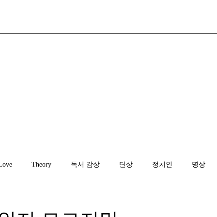
Love
Theory
독서 감상
단상
정치인
명상