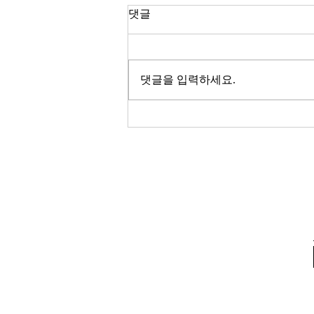
한국 경제
댓글
2026년이 밝았다. KOSPI는 4,400
을 돌파하며 사상 최고치를 경신했
고, 서울 아파트 값은 2025년 한 해
댓글을 입력하세요.
동안 8.71% 올랐다. 1999년 이후
최고의 주식시장 수익률이라고 한
다. 숫자만 보면 대한민국 경제가
전성기를 구가하는 것처럼 보인다.
그러나 상가 절반이 공실이고, 폐
업 신고가 줄을 잇는다. 자영업자
10명 중 4명 이상이 향후 3년 내