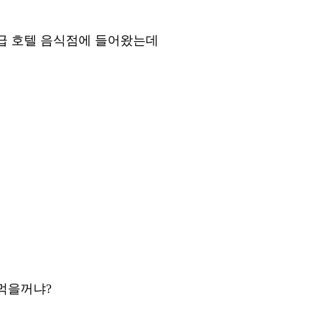
급 호텔 음식점에 들어왔는데
먹을꺼냐?