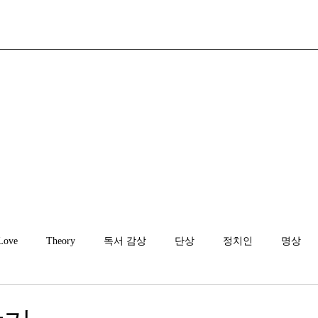
Love
Theory
독서 감상
단상
정치인
명상