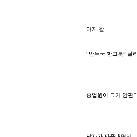
여자 왈 
“만두국 한그릇” 달라
종업원이 그거 안판다
남자가 짜증내면서 