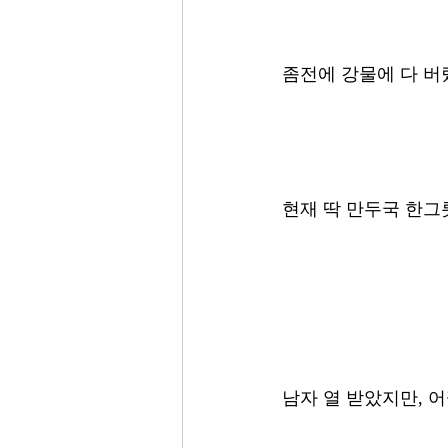
좀전에 강물에 다 버렸
현재 딱 만두국 한그릇
남자 열 받았지만, 어