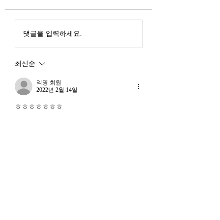
행
진입을 국가 목표로 삼았다.
는 두 가지 거시적 
100조 원 규모 펀드를 조성
동시에 진행되고 있다
하고, AI 예산을 84% 증액
신용 시장의 급격한
댓글을 입력하세요.
했다. NVIDIA로부터 26만
외국 자본의 대규모
개 블랙웰 GPU를 공급받기
다. 이 두 현상은 각
최신순
로 했고, OpenAI와 파트너
적인 원인을 가지고 
십도 체결했다. 소버린 AI
상호 강화하는 악순
익명 회원
라는 말도 나온다. 국가 주
2022년 2월 14일
(Vicious Cycle) 
권을 지키는 AI를 만들겠다
하고 있다는 점에서
ㅎㅎㅎㅎㅎㅎㅎ
는 거다. 그런데 AI 강국이
경기 둔화와는 질적
좋아요
뭔지부터 물
른 국면으로 봐야 한다
장. 신용 수축의 실태
익명 회원
2021년 7월 24일
결국 스님까지..하셨군요 ㅎㅎ 가장 인상
깊은 전생이네요 ㅎ
좋아요