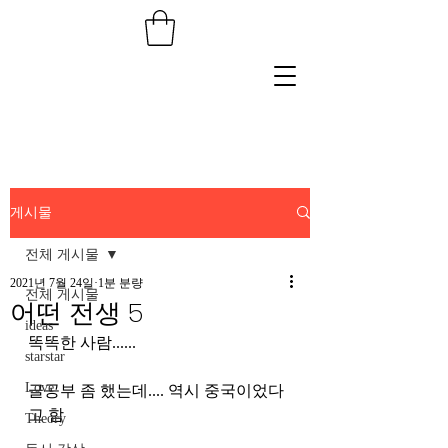
게시물
전체 게시물
2021년 7월 24일
1분 분량
전체 게시물
어떤 전생 5
ideas
똑똑한 사람......
starstar
Love
글공부 좀 했는데.... 역시 중국이었다
고 함
Theory