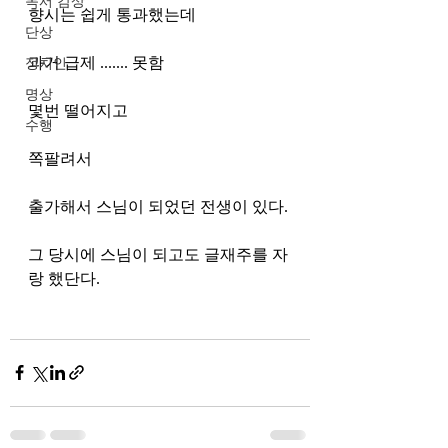
독서 감상
향시는 쉽게 통과했는데
단상
과거 급제 ....... 못함
정치인
명상
몇번 떨어지고
수행
쪽팔려서 
출가해서 스님이 되었던 전생이 있다.
그 당시에 스님이 되고도 글재주를 자
랑 했단다. 