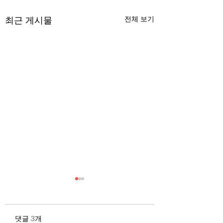
최근 게시물
전체 보기
무엇이 AI 강국인가
중국 경제의 구조
험요소 분석: 신용
정부가 AI G3를 외치고 있
과 자본 이탈의 동
댓글 3개
다. 미국, 중국 다음 3위권
서론 2025년 현재 