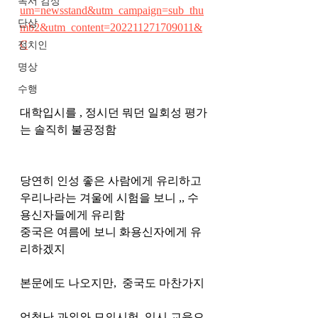
독서 감상
um=newsstand&utm_campaign=sub_thu
단상
mb2&utm_content=202211271709011&
C
정치인
명상
수행
대학입시를 , 정시던 뭐던 일회성 평가
는 솔직히 불공정함
당연히 인성 좋은 사람에게 유리하고 
우리나라는 겨울에 시험을 보니 ,, 수
용신자들에게 유리함 
중국은 여름에 보니 화용신자에게 유
리하겠지 
본문에도 나오지만,  중국도 마찬가지 
엄청난 과외와 모의시험, 입시 교육으