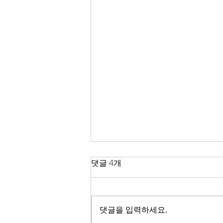
한국 경제
댓글 4개
2026년이 밝았다. KOSPI는 4,400
을 돌파하며 사상 최고치를 경신했
고, 서울 아파트 값은 2025년 한 해
댓글을 입력하세요.
동안 8.71% 올랐다. 1999년 이후