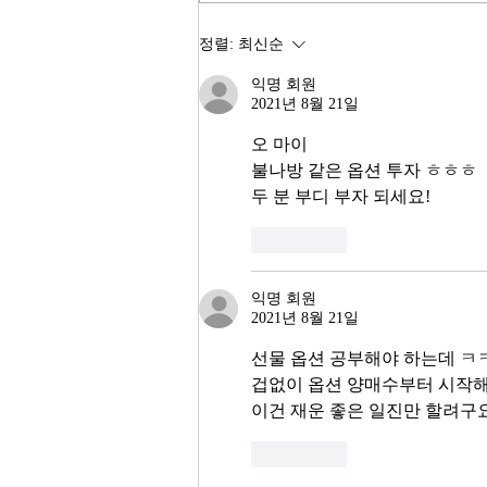
최고의 주식시장 수익률이라고 한
다. 숫자만 보면 대한민국 경제가
정렬:
최신순
전성기를 구가하는 것처럼 보인다.
익명 회원
그러나 상가 절반이 공실이고, 폐
2021년 8월 21일
업 신고가 줄을 잇는다. 자영업자
10명 중 4명 이상이 향후 3년 내
오 마이 
불나방 같은 옵션 투자 ㅎㅎㅎ 
두 분 부디 부자 되세요! 
좋아요
익명 회원
2021년 8월 21일
선물 옵션 공부해야 하는데 ㅋ
겁없이 옵션 양매수부터 시작해
이건 재운 좋은 일진만 할려구요
좋아요