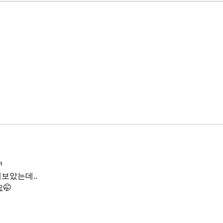
했다. NVIDIA로부터 26만 개 블랙
수축
웰 GPU를 공급받기로 했고,
다. 
OpenAI와 파트너십도 체결했다.
인을 
소버린 AI라는 말도 나온다. 국가
는 악순
주권을 지키는 AI를 만들겠다는
성하
거다. 그런데 AI 강국이 뭔지부터
둔화
물
봐야 
태
ㅋ
보았는데..
🤭