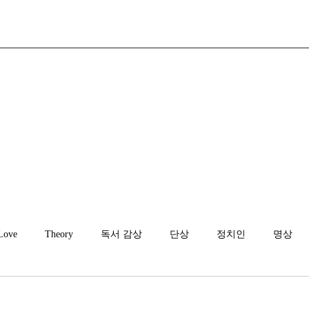
Love
Theory
독서 감상
단상
정치인
명상