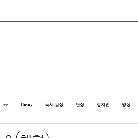
Love
Theory
독서 감상
단상
정치인
명상