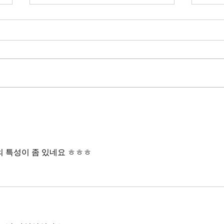
무엇이 AI 강국인가
중국
분석
정부가 AI G3를 외치고 있다. 미
동시
국, 중국 다음 3위권 진입을 국가
서론 
목표로 삼았다. 100조 원 규모 펀드
가지
를 조성하고, AI 예산을 84% 증액
고 있
했다. NVIDIA로부터 26만 개 블랙
수축
웰 GPU를 공급받기로 했고,
다. 
OpenAI와 파트너십도 체결했다.
인을 
소버린 AI라는 말도 나온다. 국가
는 악순
주권을 지키는 AI를 만들겠다는
성하
거다. 그런데 AI 강국이 뭔지부터
의 특성이 좀 있네요 ㅎㅎㅎ
둔화
물
봐야 
태