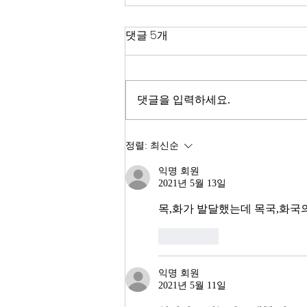
한국 경제
댓글 5개
2026년이 밝았다. KOSPI는 4,400
을 돌파하며 사상 최고치를 경신했
고, 서울 아파트 값은 2025년 한 해
댓글을 입력하세요.
동안 8.71% 올랐다. 1999년 이후
최고의 주식시장 수익률이라고 한
다. 숫자만 보면 대한민국 경제가
정렬:
최신순
전성기를 구가하는 것처럼 보인다.
익명 회원
그러나 상가 절반이 공실이고, 폐
2021년 5월 13일
업 신고가 줄을 잇는다. 자영업자
10명 중 4명 이상이 향후 3년 내
목,화가 발달했는데 목국,화국
좋아요
익명 회원
2021년 5월 11일