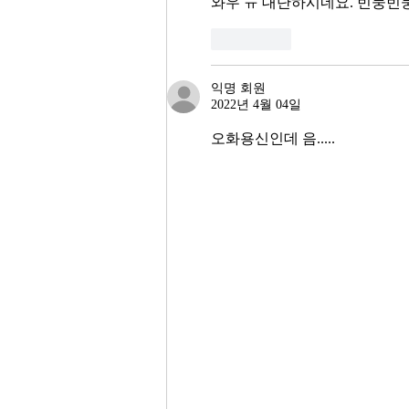
와우 ㅠ 대단하시네요. 빈둥빈
좋아요
익명 회원
2022년 4월 04일
오화용신인데 음.....