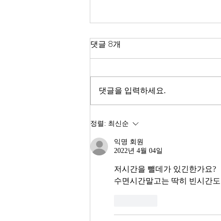
한국 경제
댓글 8개
2026년이 밝았다. KOSPI는 4,400
을 돌파하며 사상 최고치를 경신했
고, 서울 아파트 값은 2025년 한 해
댓글을 입력하세요.
동안 8.71% 올랐다. 1999년 이후
최고의 주식시장 수익률이라고 한
다. 숫자만 보면 대한민국 경제가
정렬:
최신순
전성기를 구가하는 것처럼 보인다.
익명 회원
그러나 상가 절반이 공실이고, 폐
2022년 4월 04일
업 신고가 줄을 잇는다. 자영업자
10명 중 4명 이상이 향후 3년 내
저시간을 뺄데가 있긴한가요?
수면시간말고는 딱히 빈시간도
좋아요