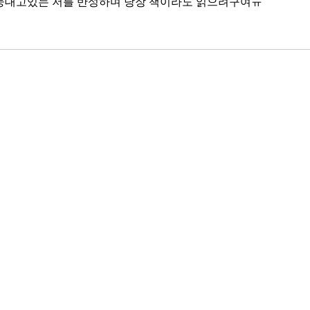
둥대고있는 저를 반성하며 당장 책이라도 읽으려구여ㅠ