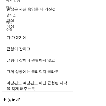
독서 감상
단상
혼잡은 사실 음양을 다 가진것
정치인
관살 
명상
식상
수행
다 가졌기에
균형이 잡히고
균형이 잡히니 편협하지 않고
그게 성공에는 불리할지 몰라도
야당편도 여당편도 아닌 균형된 시각
을 갖게 해주는듯