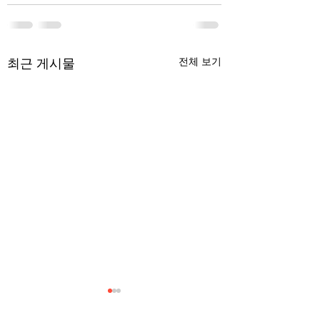
최근 게시물
전체 보기
무엇이 AI 강국인가
중국 경제의 구조