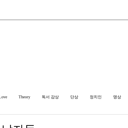
Love
Theory
독서 감상
단상
정치인
명상