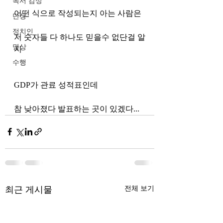
독서 감상
어떤 식으로 작성되는지 아는 사람은
단상
정치인
저 숫자들 다 하나도 믿을수 없단걸 알
명상
지
수행
GDP가 관료 성적표인데
참 낮아졌다 발표하는 곳이 있겠다...
최근 게시물
전체 보기