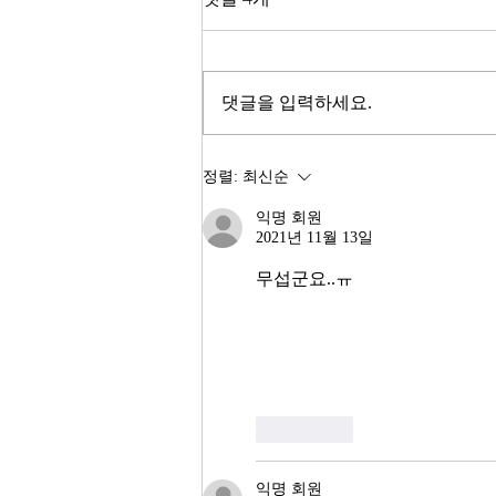
2026년이 밝았다. KOSPI는 4,400
을 돌파하며 사상 최고치를 경신했
고, 서울 아파트 값은 2025년 한 해
댓글을 입력하세요.
동안 8.71% 올랐다. 1999년 이후
최고의 주식시장 수익률이라고 한
다. 숫자만 보면 대한민국 경제가
정렬:
최신순
전성기를 구가하는 것처럼 보인다.
익명 회원
그러나 상가 절반이 공실이고, 폐
2021년 11월 13일
업 신고가 줄을 잇는다. 자영업자
10명 중 4명 이상이 향후 3년 내
무섭군요..ㅠ 
좋아요
익명 회원