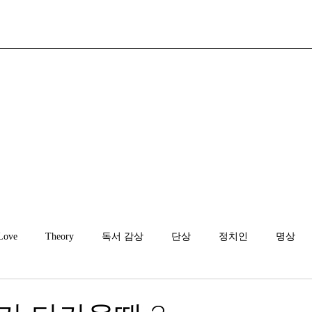
Love
Theory
독서 감상
단상
정치인
명상