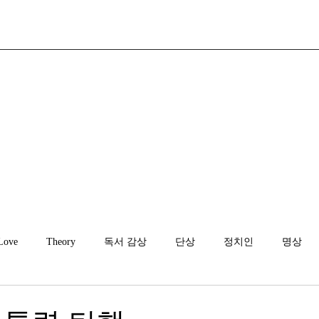
Love
Theory
독서 감상
단상
정치인
명상