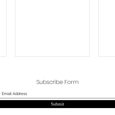
무엇이 AI 강국인가
중국
분석
정부가 AI G3를 외치고 있다. 미
동시
Subscribe Form
국, 중국 다음 3위권 진입을 국가
서론 
목표로 삼았다. 100조 원 규모 펀드
가지
를 조성하고, AI 예산을 84% 증액
고 있
했다. NVIDIA로부터 26만 개 블랙
수축
Submit
웰 GPU를 공급받기로 했고,
다. 
OpenAI와 파트너십도 체결했다.
인을 